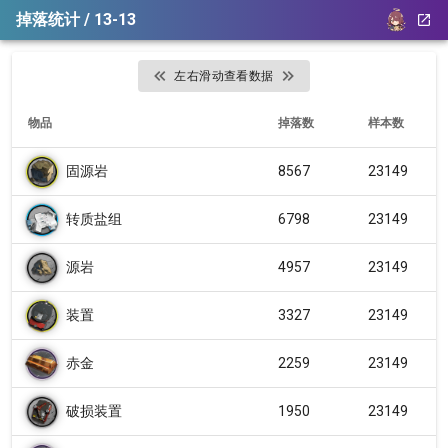
掉落统计 / 13-13
左右滑动查看数据
物品
掉落数
样本数
固源岩
8567
23149
转质盐组
6798
23149
源岩
4957
23149
装置
3327
23149
赤金
2259
23149
破损装置
1950
23149