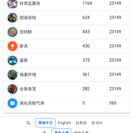
转质盐聚块
1164
23149
固源岩组
624
23149
扭转醇
443
23149
家具
430
23149
凝胶
373
23149
褐素纤维
361
23149
全新装置
282
23149
液化高能气体
5
560
简体中文
English
日本語
한국어