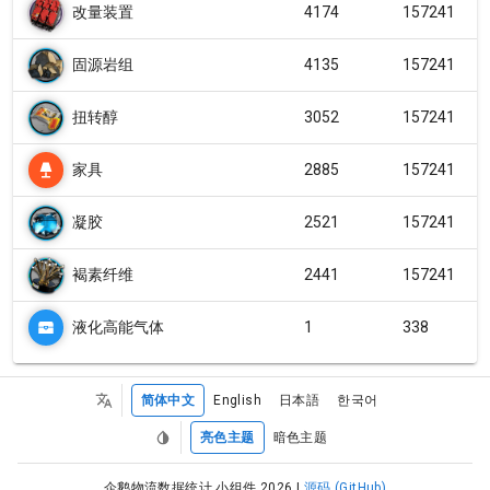
改量装置
4174
157241
固源岩组
4135
157241
扭转醇
3052
157241
家具
2885
157241
凝胶
2521
157241
褐素纤维
2441
157241
液化高能气体
1
338
简体中文
English
日本語
한국어
亮色主题
暗色主题
企鹅物流数据统计 小组件 2026 |
源码 (GitHub)