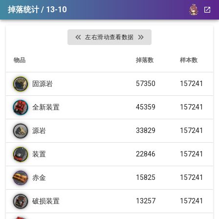
掉落统计 / 13-10
左右滑动查看数据
物品
掉落数
样本数
固源岩
57350
157241
全新装置
45359
157241
源岩
33829
157241
装置
22846
157241
赤金
15825
157241
破损装置
13257
157241