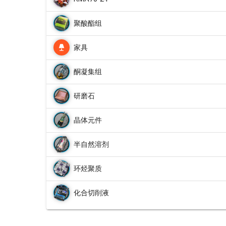
聚酸酯组
家具
酮凝集组
研磨石
晶体元件
半自然溶剂
环烃聚质
化合切削液