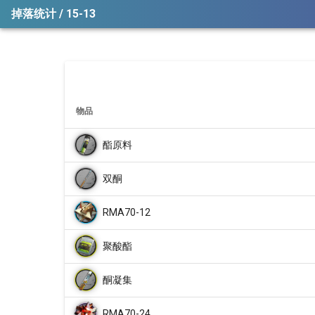
掉落统计 / 15-13
物品
酯原料
双酮
RMA70-12
聚酸酯
酮凝集
RMA70-24