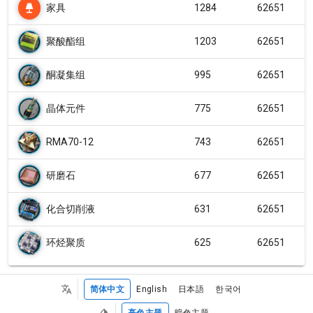
家具
1284
62651
聚酸酯组
1203
62651
酮凝集组
995
62651
晶体元件
775
62651
RMA70-12
743
62651
研磨石
677
62651
化合切削液
631
62651
环烃聚质
625
62651
简体中文
English
日本語
한국어