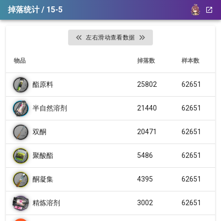
掉落统计 / 15-5
左右滑动查看数据
物品
掉落数
样本数
酯原料
25802
62651
半自然溶剂
21440
62651
双酮
20471
62651
聚酸酯
5486
62651
酮凝集
4395
62651
精炼溶剂
3002
62651