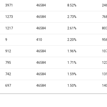
3971
46584
8.52%
246
1273
46584
2.73%
768
1217
46584
2.61%
803
9
410
2.20%
956
912
46584
1.96%
10
795
46584
1.71%
12
742
46584
1.59%
13
697
46584
1.50%
14