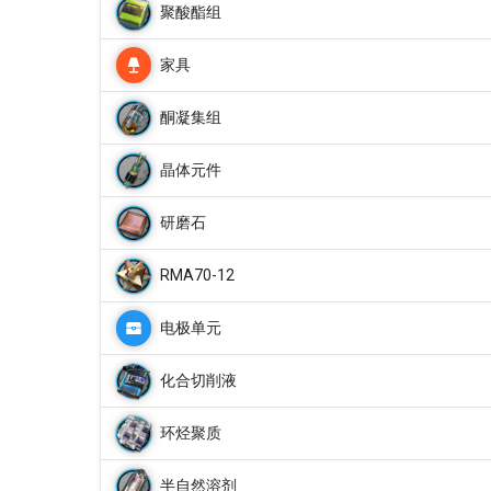
聚酸酯组
家具
酮凝集组
晶体元件
研磨石
RMA70-12
电极单元
化合切削液
环烃聚质
半自然溶剂