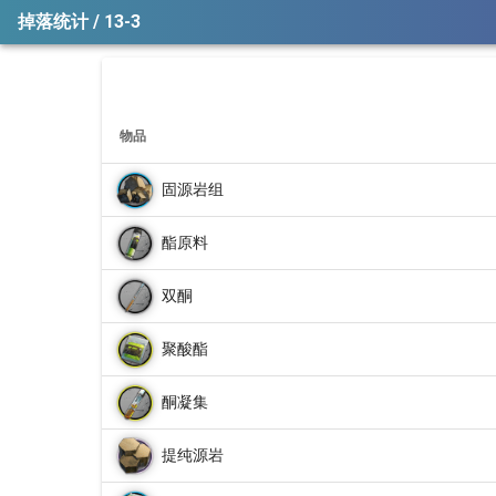
掉落统计 / 13-3
物品
固源岩组
酯原料
双酮
聚酸酯
酮凝集
提纯源岩